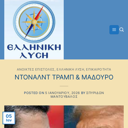
Μετάβαση
στο
περιεχόμενο
ΑΝΟΙΚΤΕΣ ΕΠΙΣΤΟΛΕΣ
,
ΕΛΛΗΝΙΚΗ ΛΥΣΗ
,
ΕΠΙΚΑΙΡΟΤΗΤΑ
ΝΤΟΝΑΛΝΤ ΤΡΑΜΠ & ΜΑΔΟΥΡΟ
POSTED ON
5 ΙΑΝΟΥΑΡΊΟΥ, 2026
BY
ΣΠΥΡΊΔΩΝ
ΜΑΝΤΟΎΒΑΛΟΣ
05
Ιαν