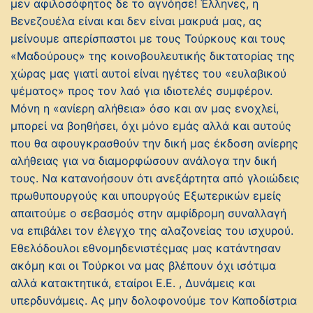
μεν αφιλοσόφητος δε το αγνόησε! Έλληνες, η
Βενεζουέλα είναι και δεν είναι μακρυά μας, ας
μείνουμε απερίσπαστοι με τους Τούρκους και τους
«Μαδούρους» της κοινοβουλευτικής δικτατορίας της
χώρας μας γιατί αυτοί είναι ηγέτες του «ευλαβικού
ψέματος» προς τον λαό για ιδιοτελές συμφέρον.
Μόνη η «ανίερη αλήθεια» όσο και αν μας ενοχλεί,
μπορεί να βοηθήσει, όχι μόνο εμάς αλλά και αυτούς
που θα αφουγκρασθούν την δική μας έκδοση ανίερης
αλήθειας για να διαμορφώσουν ανάλογα την δική
τους. Να κατανοήσουν ότι ανεξάρτητα από γλοιώδεις
πρωθυπουργούς και υπουργούς Εξωτερικών εμείς
απαιτούμε ο σεβασμός στην αμφίδρομη συναλλαγή
να επιβάλει τον έλεγχο της αλαζονείας του ισχυρού.
Εθελόδουλοι εθνομηδενιστέςμας μας κατάντησαν
ακόμη και οι Τούρκοι να μας βλέπουν όχι ισότιμα
αλλά κατακτητικά, εταίροι Ε.Ε. , Δυνάμεις και
υπερδυνάμεις. Ας μην δολοφονούμε τον Καποδίστρια