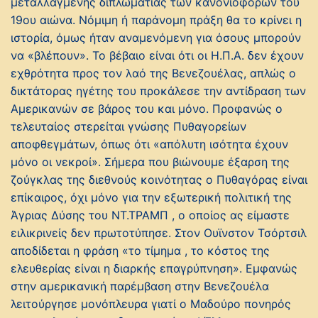
μεταλλαγμένης διπλωματίας των κανονιοφόρων του
19ου αιώνα. Νόμιμη ή παράνομη πράξη θα το κρίνει η
ιστορία, όμως ήταν αναμενόμενη για όσους μπορούν
να «βλέπουν». Το βέβαιο είναι ότι οι Η.Π.Α. δεν έχουν
εχθρότητα προς τον λαό της Βενεζουέλας, απλώς ο
δικτάτορας ηγέτης του προκάλεσε την αντίδραση των
Αμερικανών σε βάρος του και μόνο. Προφανώς ο
τελευταίος στερείται γνώσης Πυθαγορείων
αποφθεγμάτων, όπως ότι «απόλυτη ισότητα έχουν
μόνο οι νεκροί». Σήμερα που βιώνουμε έξαρση της
ζούγκλας της διεθνούς κοινότητας ο Πυθαγόρας είναι
επίκαιρος, όχι μόνο για την εξωτερική πολιτική της
Άγριας Δύσης του ΝΤ.ΤΡΑΜΠ , ο οποίος ας είμαστε
ειλικρινείς δεν πρωτοτύπησε. Στον Ουϊνστον Τσόρτσιλ
αποδίδεται η φράση «το τίμημα , το κόστος της
ελευθερίας είναι η διαρκής επαγρύπνηση». Εμφανώς
στην αμερικανική παρέμβαση στην Βενεζουέλα
λειτούργησε μονόπλευρα γιατί ο Μαδούρο πονηρός