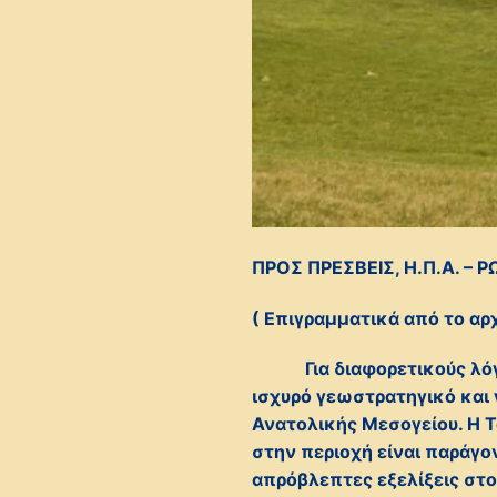
ΠΡΟΣ ΠΡΕΣΒΕΙΣ, Η.Π.Α. – Ρ
( Επιγραμματικά από το αρ
Για διαφορετικούς λόγου
ισχυρό γεωστρατηγικό και
Ανατολικής Μεσογείου. Η 
στην περιοχή είναι παράγ
απρόβλεπτες εξελίξεις στο