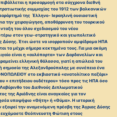
επιβάλλεται η προσαρμογή στα σύγχρονα διεθνή
τρατιωτικής συμμαχίας του 1912 των βαλκανικών
αράρτημά της Έλληνο- Ισραηλινή ουσιαστική
για την χειραγώγηση, αποθάρρυνση του τουρκικού
νταξη του όλου σχεδιασμού του νέου
τέρω στον γεω-στρατηγικό και γεωπολιτικό
ς Δύσης. Έτσι ώστε να ισορροπούν αμφίδρομα ΗΠΑ
ται τα μέχρι σήμερα κεκτημένα τους. Για μια ακόμη
ιγαίο είναι η «αυλόπορτα» των Δαρδανελίων και
αραμείνει ελληνική θάλασσα, γιατί η απώλειά του
κή σημασία της Αλεξανδρούπολης με συνέπεια ένα
ΝΟΠΩΛΕΙΟΥ στο εκβιαστικό «ανατολίτικο παζάρι»
ου « επιτήδειου ουδέτερου» τόσο προς τις ΗΠΑ όσο
 Λαβύρινθο του Διεθνούς Διπλωματικού
ος της Αριάδνης είναι αναγκαίος για τον
σέα υποψήφιο «Θήτη» ή «Θύμα». Η ιστορική
 εξαιρεί την αναμενόμενη πρέσβη της Άγριας Δύσης
ς ευχόμαστε Θεόπνευστη Φώτιση στους