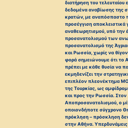
διατήρηση του τελευταίου 
δεδομένα αναβίωσης της σ
κρατών, με αναπόσπαστο π
προσέγγιση αποκλειστικά 
αναθεωρητισμού, υπό την έ
προσανατολισμού των ανω
προσανατολισμό της Άγρια
και Ρωσσία, χωρίς να θίγον
φορά σημειώνουμε ότι το Α
πρέπει με κάθε θυσία να π
εκμηδενίζει την στρατηγι
επιπλέον πλεονέκτημα ΜΟ
της Τουρκίας, ως αμφίδρομ
και προς την Ρωσσία. Στον
Αποπροσανατολισμού, ο μίτ
οποιονδήποτε σύγχρονο Θη
πρόκληση – πρόσκληση δεν
στην Αθήνα. Υπερδυνάμει