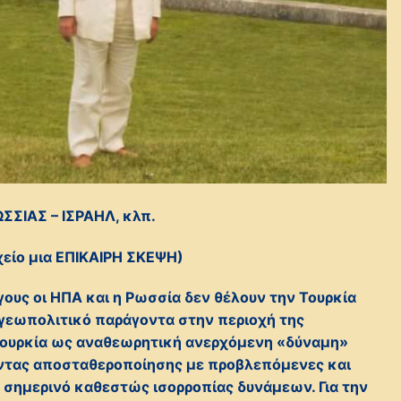
ΩΣΣΙΑΣ – ΙΣΡΑΗΛ, κλπ.
χείο μια ΕΠΙΚΑΙΡΗ ΣΚΕΨΗ)
ς οι ΗΠΑ και η Ρωσσία δεν θέλουν την Τουρκία
 γεωπολιτικό παράγοντα στην περιοχή της
Τουρκία ως αναθεωρητική ανερχόμενη «δύναμη»
οντας αποσταθεροποίησης με προβλεπόμενες και
 σημερινό καθεστώς ισορροπίας δυνάμεων. Για την